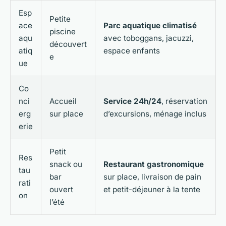
Esp
Petite
ace
Parc aquatique climatisé
piscine
aqu
avec toboggans, jacuzzi,
découvert
atiq
espace enfants
e
ue
Co
nci
Accueil
Service 24h/24
, réservation
erg
sur place
d’excursions, ménage inclus
erie
Petit
Res
snack ou
Restaurant gastronomique
tau
bar
sur place, livraison de pain
rati
ouvert
et petit-déjeuner à la tente
on
l’été