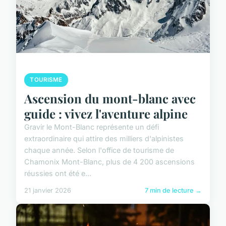
TOURISME
Ascension du mont-blanc avec
guide : vivez l'aventure alpine
Gravir le Mont-Blanc représente un défi
extraordinaire qui attire des milliers d'alpinistes
chaque année. Selon l'office de tourisme de
Chamonix Mont-Blanc, plus de 4 200 ascensions
réussies ont été e...
21 janvier 2026
7 min de lecture →