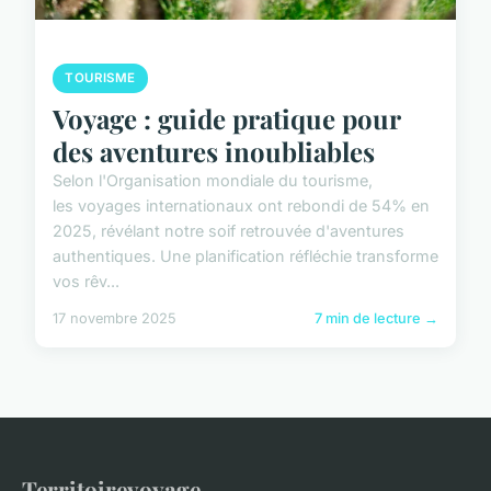
TOURISME
Voyage : guide pratique pour
des aventures inoubliables
Selon l'Organisation mondiale du tourisme,
les voyages internationaux ont rebondi de 54% en
2025, révélant notre soif retrouvée d'aventures
authentiques. Une planification réfléchie transforme
vos rêv...
17 novembre 2025
7 min de lecture →
Territoirevoyage