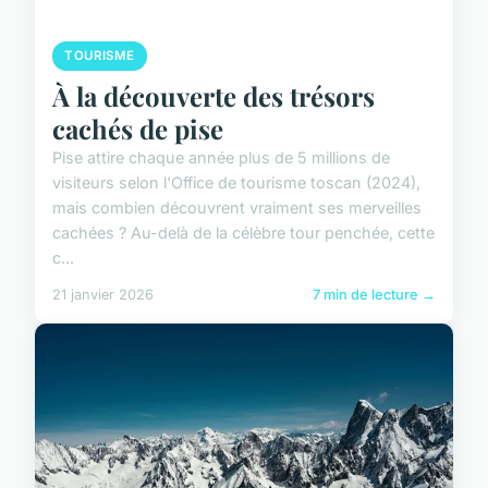
TOURISME
À la découverte des trésors
cachés de pise
Pise attire chaque année plus de 5 millions de
visiteurs selon l'Office de tourisme toscan (2024),
mais combien découvrent vraiment ses merveilles
cachées ? Au-delà de la célèbre tour penchée, cette
c...
21 janvier 2026
7 min de lecture →