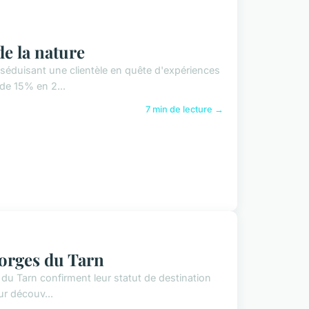
de la nature
 séduisant une clientèle en quête d'expériences
de 15% en 2...
7 min de lecture →
orges du Tarn
 du Tarn confirment leur statut de destination
ur découv...