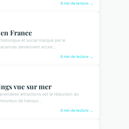
8 min de lecture →
 en France
historique et social marqué par le
vacances deviennent acces...
6 min de lecture →
ings vue sur mer
emières attractions est la réduction du
amoureux de tranqui...
6 min de lecture →