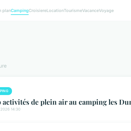
n plan
Camping
Croisiere
Location
Tourisme
Vacance
Voyage
ure
PING
 activités de plein air au camping les D
/2026 14:30