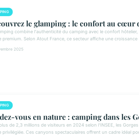
PING
ouvrez le glamping : le confort au cœur 
amping combine l'authenticité du camping avec le confort hôtelier,
e premium. Selon Atout France, ce secteur affiche une croissance 
vembre 2025
PING
dez-vous en nature : camping dans les G
plus de 2,3 millions de visiteurs en 2024 selon l'INSEE, les Gorges
e privilégiée. Ces canyons spectaculaires offrent un cadre idéal po