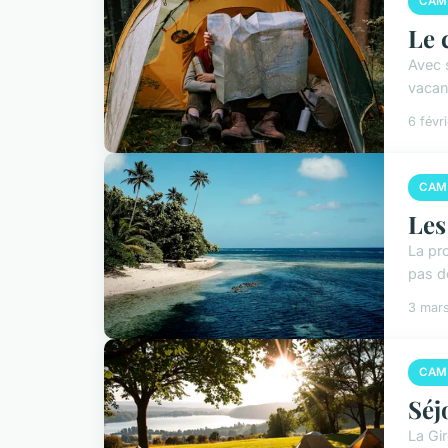
CAM
Le 
Avec 
vacanc
6 févr
CAM
Les
La pr
pas d
3 mar
CAM
Séj
La Gi