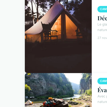
CAM
Déc
Le gl
natur
27 no
CAM
Éva
Avec 
natur