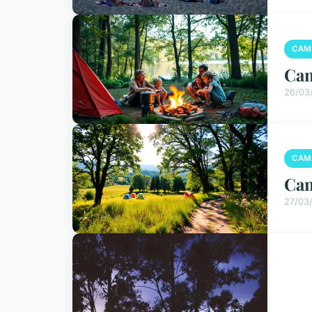
CAM
Cam
26/03
CAM
Cam
27/03