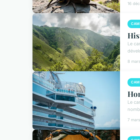
16 dé
CAM
His
Le ca
dével
8 mar
CAM
Hor
Le ca
nombre
7 mar