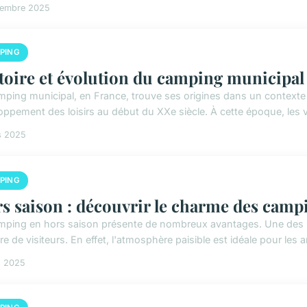
cembre 2025
PING
toire et évolution du camping municipal
mping municipal, en France, trouve ses origines dans un contexte 
oppement des loisirs au début du XXe siècle. À cette époque, les 
s 2025
PING
s saison : découvrir le charme des camp
mping en hors saison présente de nombreux avantages. Une des pr
 de visiteurs. En effet, l'atmosphère paisible est idéale pour les 
s 2025