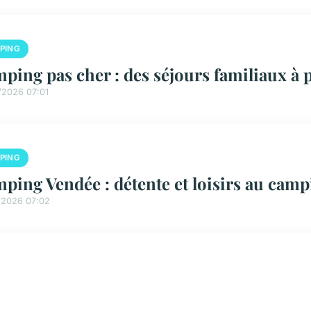
PING
ping pas cher : des séjours familiaux à p
/2026 07:01
PING
ping Vendée : détente et loisirs au cam
/2026 07:02