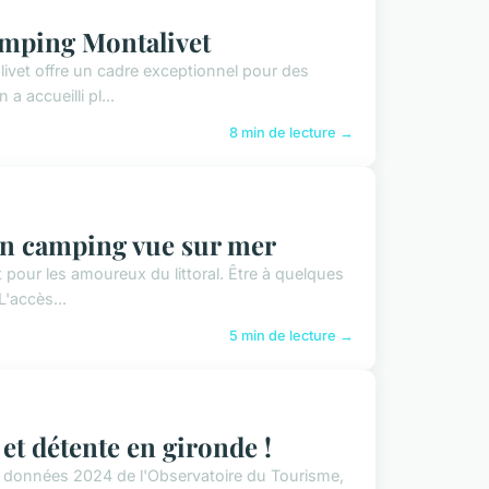
camping Montalivet
livet offre un cadre exceptionnel pour des
 accueilli pl...
8 min de lecture →
 un camping vue sur mer
t pour les amoureux du littoral. Être à quelques
L'accès...
5 min de lecture →
et détente en gironde !
es données 2024 de l'Observatoire du Tourisme,