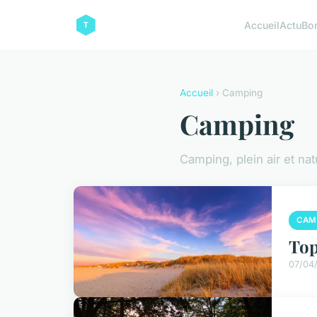
Accueil
Actu
Bo
Accueil
› Camping
Camping
Camping, plein air et nat
CAM
Top
07/04