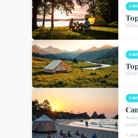
CAM
Top
06/04
CAM
Top
19/03
CAM
Cam
Avec 
confi
3 déc