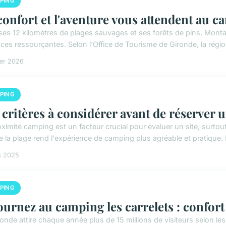
PING
confort et l'aventure vous attendent au 
ses 12 kilomètres de plages sauvages et ses forêts de pins, Monta
es ressourçantes. Selon l'Office de Tourisme de Gironde, la région a
ier 2026
PING
 critères à considérer avant de réserver
oximité camping est un facteur crucial pour évaluer un site, surtou
e la plage rend l'expérience de camping plus agréable et pratique. 
s 2025
PING
ournez au camping les carrelets : confort 
ronde attire chaque année plus de 15 millions de visiteurs selon l