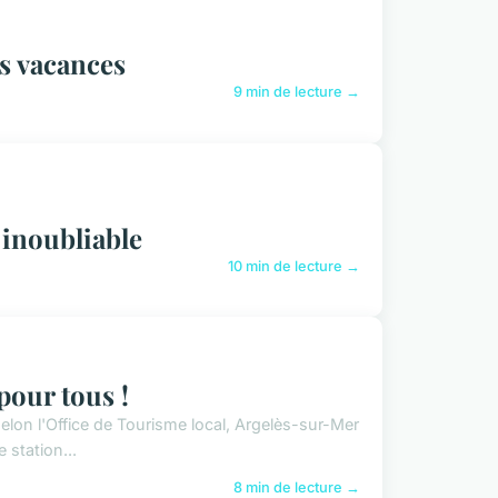
s vacances
9 min de lecture →
 inoubliable
10 min de lecture →
pour tous !
elon l'Office de Tourisme local, Argelès-sur-Mer
 station...
8 min de lecture →