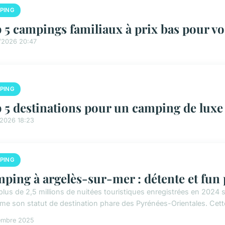
PING
 5 campings familiaux à prix bas pour vo
/2026 20:47
PING
 5 destinations pour un camping de luxe
/2026 18:23
PING
ping à argelès-sur-mer : détente et fun 
plus de 2,5 millions de nuitées touristiques enregistrées en 2024 s
rme son statut de destination phare des Pyrénées-Orientales. Cette
embre 2025