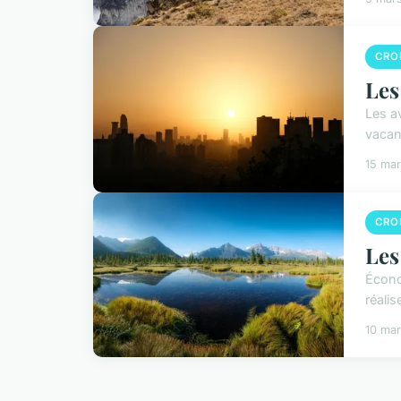
CROI
Les
Les a
vacan
15 ma
CROI
Les
Écono
réali
10 ma