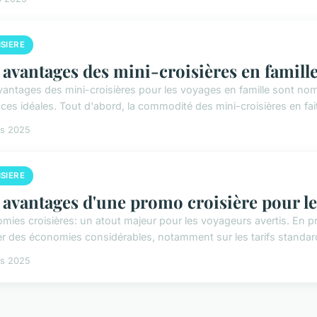
SIERE
 avantages des mini-croisières en famill
vantages des mini-croisières pour les voyages en famille sont n
ces idéales. Tout d'abord, la commodité des mini-croisières en fait 
rs 2025
SIERE
 avantages d'une promo croisière pour les
mies croisières: un atout majeur pour les voyageurs avertis. En pr
ser des économies considérables, notamment sur les tarifs standard
rs 2025