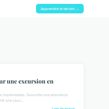
Apprendre le terrain →
ur une excursion en
ois imprévisibles. Souscrire une assurance
nit une couv...
7 min de lecture →