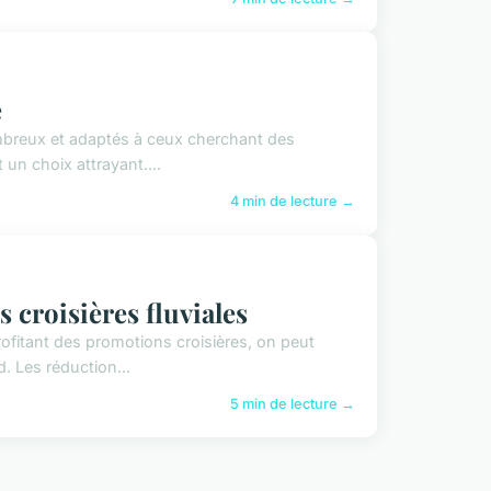
e
ombreux et adaptés à ceux cherchant des
un choix attrayant....
4 min de lecture →
 croisières fluviales
ofitant des promotions croisières, on peut
. Les réduction...
5 min de lecture →