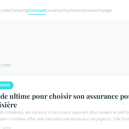
n plan
Camping
Croisiere
Location
Tourisme
Vacance
Voyage
n mer
SIERE
de ultime pour choisir son assurance po
isière
de croisières, les options d'excursion peuvent être variées et parf
ion croisière offre une sécurité précieuse aux voyageurs. Elle four
s 2025