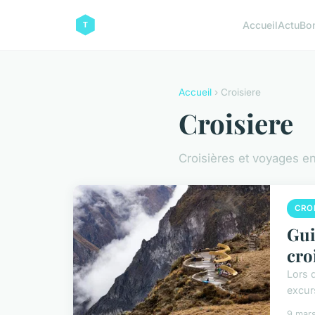
Accueil
Actu
Bo
Accueil
› Croisiere
Croisiere
Croisières et voyages e
CROI
Gui
cro
Lors 
excurs
9 mar