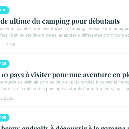
AGE
de ultime du camping pour débutants
ue vous planifiez une aventure en camping, choisir le bon équi
ntes : il en existe divers types, adaptées à différentes conditions et
vier 2025
AGE
 10 pays à visiter pour une aventure en pl
ventures en plein air sont de plus en plus prisées à travers le mo
tionnels d'explorer des paysages naturels époustouflants, mais aus
rs 2025
AGE
 beaux endroits à découvrir à la romana