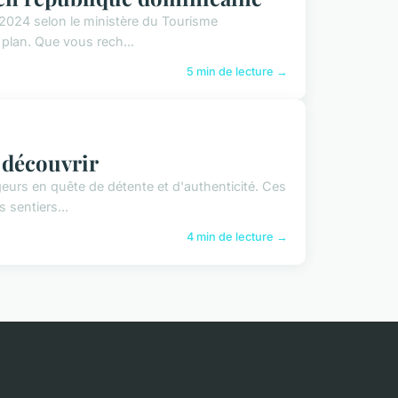
n 2024 selon le ministère du Tourisme
plan. Que vous rech...
5 min de lecture →
 découvrir
eurs en quête de détente et d'authenticité. Ces
 sentiers...
4 min de lecture →