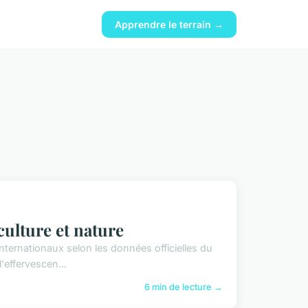
Apprendre le terrain →
culture et nature
nternationaux selon les données officielles du
'effervescen...
6 min de lecture →