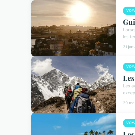
VOY
Gui
Lorsq
les te
31 jan
VOY
Les
Les a
excep
29 ma
VOY
Les