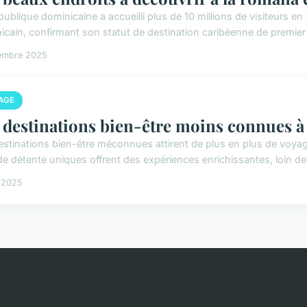
publique dominicaine a accueilli plus de 10 millions de visiteurs e
icain, confirmant son statut de destination caribéenne de premier 
embre 2025
AGE
 destinations bien-être moins connues à
estinations bien-être méconnues attirent de plus en plus de voyag
de détente uniques offrent des expériences enrichissantes, loin des
l 2025