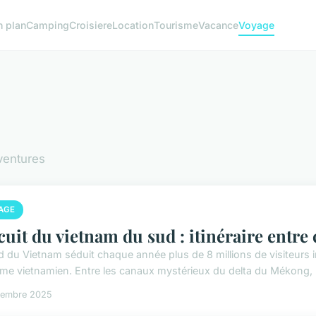
n plan
Camping
Croisiere
Location
Tourisme
Vacance
Voyage
aventures
AGE
cuit du vietnam du sud : itinéraire entre 
d du Vietnam séduit chaque année plus de 8 millions de visiteurs i
sme vietnamien. Entre les canaux mystérieux du delta du Mékong, l
vembre 2025