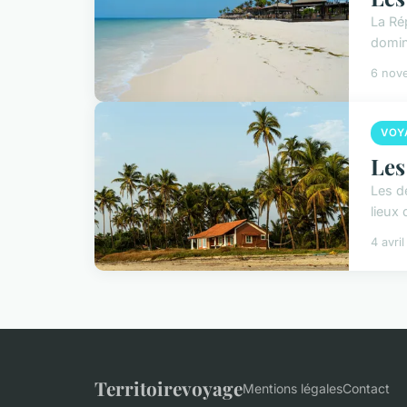
La Ré
domin
6 nov
VOY
Les
Les d
lieux 
4 avri
Territoirevoyage
Mentions légales
Contact