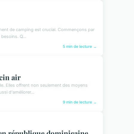
pement de camping est crucial. Commençons par
 besoins. Q...
5 min de lecture →
ein air
nde. Elles offrent non seulement des moyens
si d'améliorer...
9 min de lecture →
 en république dominicaine