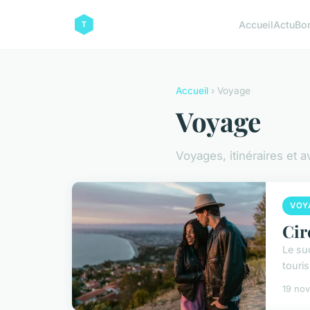
Accueil
Actu
Bo
Accueil
› Voyage
Voyage
Voyages, itinéraires et 
VOY
Cir
Le su
touri
19 no