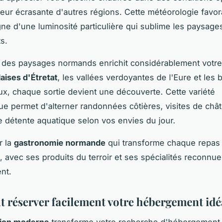
leur écrasante d'autres régions. Cette météorologie favor
e d'une luminosité particulière qui sublime les paysage
s.
é des paysages normands enrichit considérablement votre
laises d'Étretat
, les vallées verdoyantes de l'Eure et les
x, chaque sortie devient une découverte. Cette variété
e permet d'alterner randonnées côtières, visites de châ
détente aquatique selon vos envies du jour.
r la
gastronomie normande
qui transforme chaque repa
, avec ses produits du terroir et ses spécialités reconnu
nt.
réserver facilement votre hébergement idé
tion moderne
transforme votre recherche d'hébergement