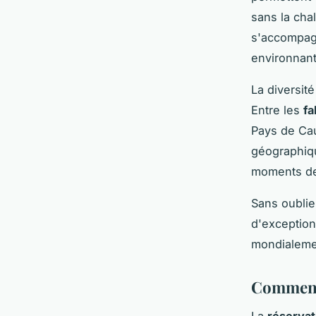
sans la cha
s'accompagn
environnant
La diversit
Entre les
fa
Pays de Cau
géographiqu
moments de 
Sans oublie
d'exception
mondialeme
Comment 
La
réserva