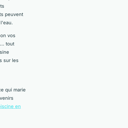
ts
nts peuvent
l'eau.
lon vos
.. tout
isine
s sur les
e qui marie
venirs
piscine en