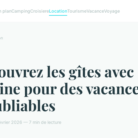
n plan
Camping
Croisiere
Location
Tourisme
Vacance
Voyage
on
uvrez les gîtes avec
ine pour des vacanc
bliables
vrier 2026 — 7 min de lecture