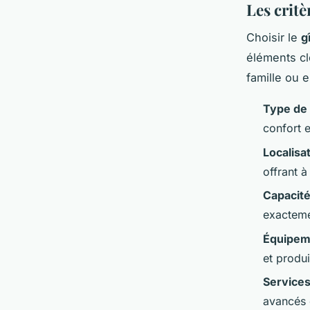
Les critè
Choisir le
g
éléments cl
famille ou e
Type de 
confort e
Localisa
offrant à
Capacité
exacteme
Équipem
et produi
Services
avancés e