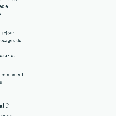
able
s
 séjour.
 bocages du
teaux et
s en moment
es
al ?
 en un