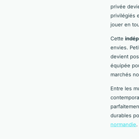
privée devi
privilégiés
jouer en to
Cette
indép
envies. Pet
devient pos
équipée pou
marchés no
Entre les m
contemporai
parfaiteme
durables po
normandie
.