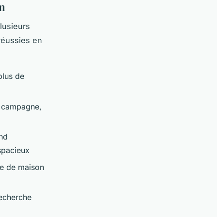
on
lusieurs
réussies en
plus de
t campagne,
nd
spacieux
nge de maison
recherche