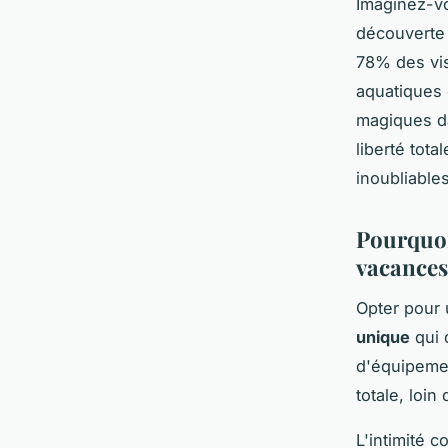
Imaginez-vo
découverte 
78% des vis
aquatiques 
magiques da
liberté tot
inoubliables
Pourquoi
vacances
Opter pour 
unique
qui 
d'équipemen
totale, loin
L'intimité c