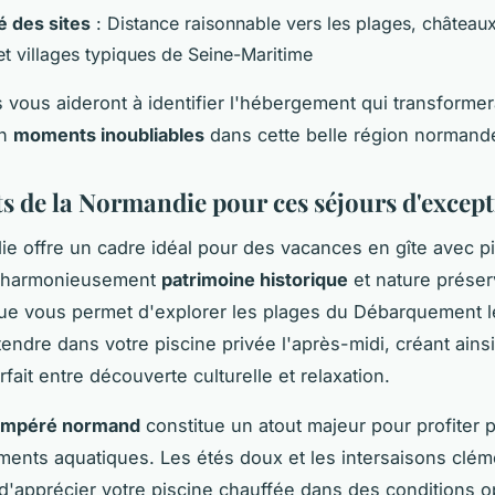
é des sites
: Distance raisonnable vers les plages, château
et villages typiques de Seine-Maritime
s vous aideront à identifier l'hébergement qui transforme
en
moments inoubliables
dans cette belle région normand
ts de la Normandie pour ces séjours d'excep
e offre un cadre idéal pour des vacances en gîte avec pi
 harmonieusement
patrimoine historique
et nature préser
ue vous permet d'explorer les plages du Débarquement l
endre dans votre piscine privée l'après-midi, créant ains
rfait entre découverte culturelle et relaxation.
tempéré normand
constitue un atout majeur pour profiter 
ents aquatiques. Les étés doux et les intersaisons clé
d'apprécier votre piscine chauffée dans des conditions o