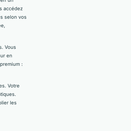
us accédez
es selon vos
ée,
s. Vous
our en
 premium :
ces. Votre
atiques.
lier les