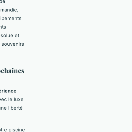
 de
rmandie,
uipements
nts
solue et
n souvenirs
ochaines
érience
ec le luxe
ne liberté
otre piscine