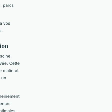
x, parcs
ra vos
e.
tion
scine,
vée. Cette
e matin et
i un
pleinement
mentes
ptimales,