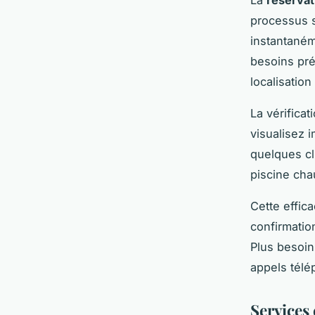
processus s
instantaném
besoins pré
localisatio
La vérifica
visualisez 
quelques cl
piscine chau
Cette effica
confirmatio
Plus besoin
appels télép
Services 