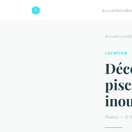
Accueil
Actu
Bo
Accueil
›
Locati
LOCATION
Déco
pisc
inou
Maëlys — 8 fé