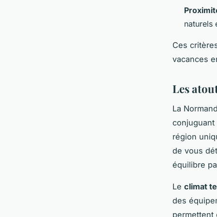
Proximit
naturels 
Ces critère
vacances 
Les atou
La Normandi
conjuguant
région uniq
de vous dét
équilibre pa
Le
climat 
des équipem
permettent 