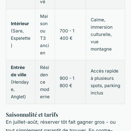
vé
Mai
Calme,
Intérieur
son
immersion
(Sare,
ou
700 - 1
culturelle,
Espelette
T3
400 €
vue
)
anci
montagne
en
Entrée
Rési
Accès rapide
de ville
den
900 - 1
à plusieurs
(Henday
ce
800 €
spots, parking
e,
mod
inclus
Anglet)
erne
Saisonnalité et tarifs
En juillet-août, réserver tôt fait gagner gros - ou
tout simplement garantit de trouver. En contre-